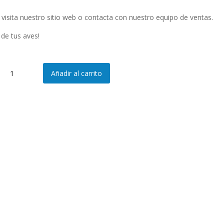
 visita nuestro sitio web o contacta con nuestro equipo de ventas.
 de tus aves!
REF:
Añadir al carrito
091
-
Anilla
de
marcaje
3.10
mm
con
citronela
cantidad