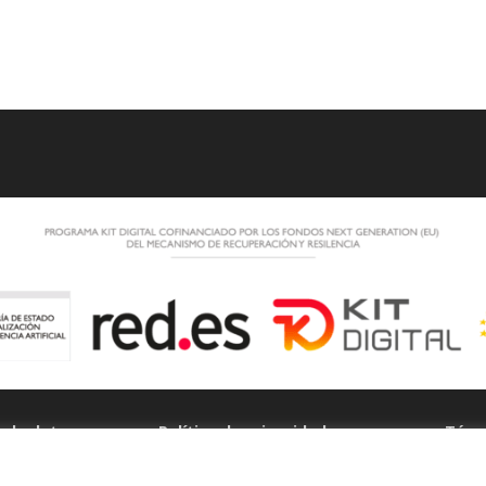
n de datos
Política de privacidad
Térm
condi