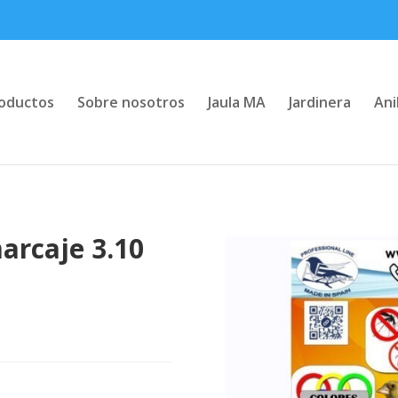
oductos
Sobre nosotros
Jaula MA
Jardinera
Ani
marcaje 3.10