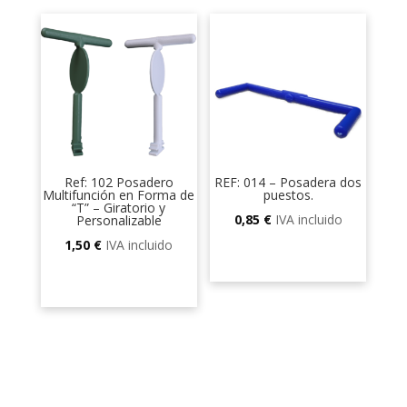
Ref: 102 Posadero
REF: 014 – Posadera dos
Multifunción en Forma de
puestos.
“T” – Giratorio y
0,85
€
IVA incluido
Personalizable
1,50
€
IVA incluido
Este
producto
tiene
múltiples