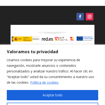
variantes.
Las
opciones
se
pueden
elegir
en
la
página
Valoramos tu privacidad
de
Política de cookies
Usamos cookies para mejorar su experiencia de
producto
navegación, mostrarle anuncios o contenidos
Protección de datos
personalizados y analizar nuestro tráfico. Al hacer clic en
“Aceptar todo” usted da su consentimiento a nuestro uso
de las cookies.
Política de cookies
Política de privacidad
Aceptar todo
Términos y condiciones