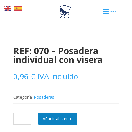
REF: 070 – Posadera
individual con visera
0,96
€
IVA incluido
Categoría:
Posaderas
REF:
Añadir al carrito
070
-