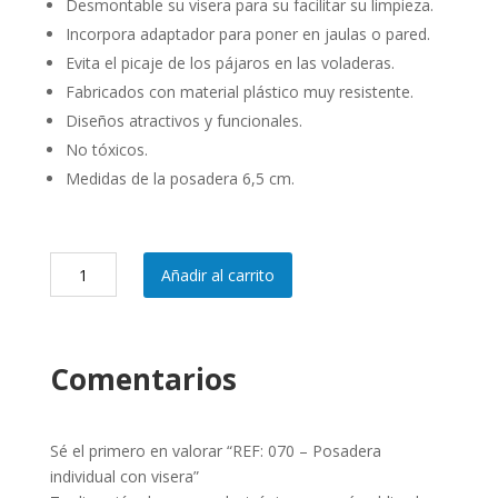
Desmontable su visera para su facilitar su limpieza.
Incorpora adaptador para poner en jaulas o pared.
Evita el picaje de los pájaros en las voladeras.
Fabricados con material plástico muy resistente.
Diseños atractivos y funcionales.
No tóxicos.
Medidas de la posadera 6,5 cm.
REF:
Añadir al carrito
070
-
Posadera
individual
Comentarios
con
visera
cantidad
Sé el primero en valorar “REF: 070 – Posadera
individual con visera”