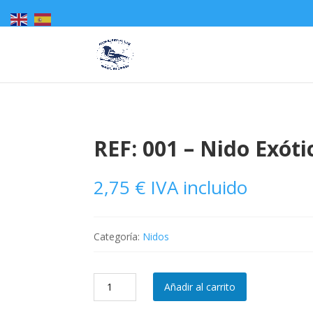
REF: 001 – Nido Exóti
2,75
€
IVA incluido
Categoría:
Nidos
REF:
Añadir al carrito
001
-