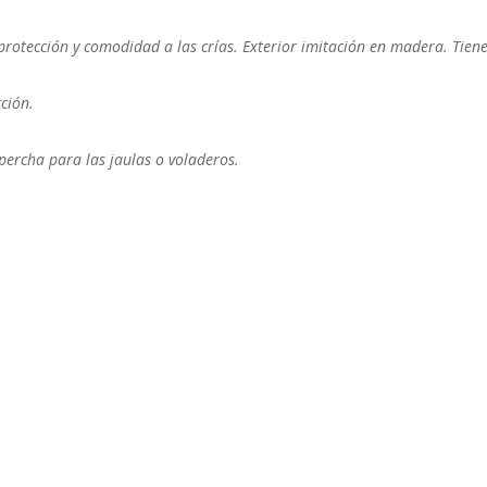
protección y comodidad a las crías. Exterior imitación en madera. Tien
ción.
 percha para las jaulas o voladeros.
cho
o