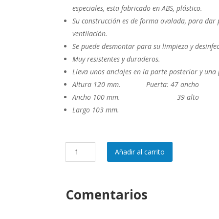
especiales, esta fabricado en ABS, plástico.
Su construcción es de forma ovalada, para dar 
ventilación.
Se puede desmontar para su limpieza y desinfec
Muy resistentes y duraderos.
Lleva unos anclajes en la parte posterior y una
Altura 120
mm.
Puerta: 47 an
Ancho 100
mm.
39 alt
Largo 103
mm.
REF:
Añadir al carrito
001
-
Nido
Comentarios
Exótico
cantidad