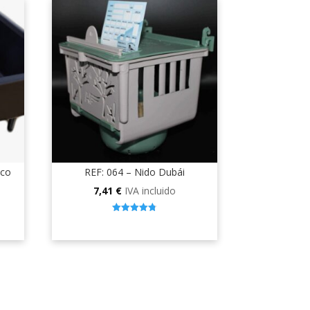
ico
REF: 064 – Nido Dubái
7,41
€
IVA incluido
4.80
out of 5