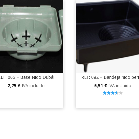
REF: 065 – Base Nido Dubái
REF: 082 – Bandeja nido per
2,75
€
IVA incluido
5,51
€
IVA incluido
3.50
out of 5