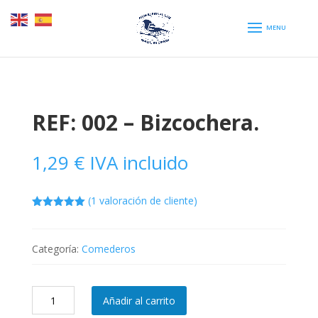
REF: 002 – Bizcochera.
1,29
€
IVA incluido
(
1
valoración de cliente)
5.00
out of
5
Categoría:
Comederos
REF:
Añadir al carrito
002