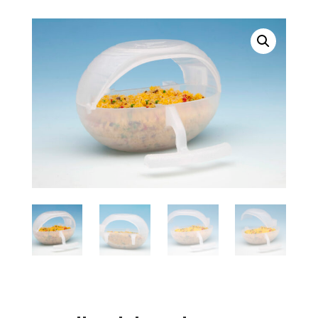
-
Bizcochera.
cantidad