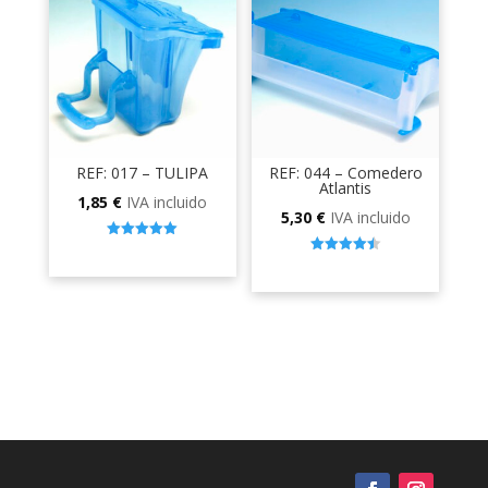
REF: 017 – TULIPA
REF: 044 – Comedero
Atlantis
1,85
€
IVA incluido
5,30
€
IVA incluido
5.00
out of 5
4.50
out of 5