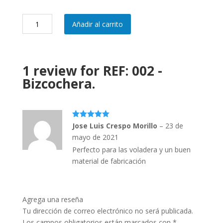
REF:
Añadir al carrito
002
-
Bizcochera.
cantidad
1 review for
REF: 002 -
Bizcochera.
5
out of 5
Jose Luis Crespo Morillo
–
23 de
mayo de 2021
Perfecto para las voladera y un buen
material de fabricación
Agrega una reseña
Tu dirección de correo electrónico no será publicada.
Los campos obligatorios están marcados con
*