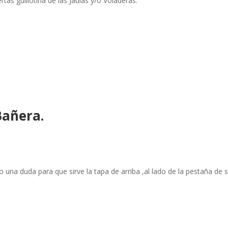
rtas guillotina de las Jaulas y/o Voladeras.
Bañera.
una duda para que sirve la tapa de arriba ,al lado de la pestaña de su