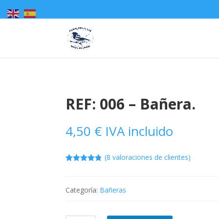
REF: 006 – Bañera.
4,50
€
IVA incluido
(
8
valoraciones de clientes)
4.75
out of
5
Categoría:
Bañeras