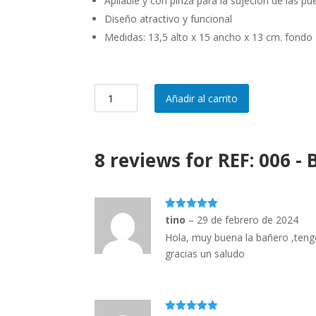
Apilable y con pinza para la sujeción de las pue
Diseño atractivo y funcional
Medidas: 13,5 alto x 15 ancho x 13 cm. fondo
REF:
Añadir al carrito
006
-
Bañera.
8 reviews for
REF: 006 - 
cantidad
5
out of 5
tino
–
29 de febrero de 2024
Hola, muy buena la bañero ,tengo 
gracias un saludo