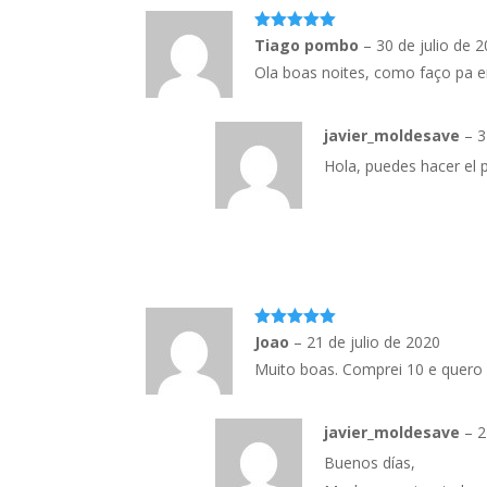
5
out of 5
Tiago pombo
–
30 de julio de 
Ola boas noites, como faço pa 
javier_moldesave
–
3
Hola, puedes hacer el 
5
out of 5
Joao
–
21 de julio de 2020
Muito boas. Comprei 10 e quero 
javier_moldesave
–
2
Buenos días,