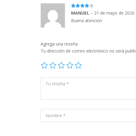
4
out of
MANUEL
–
21 de mayo de 2020
5
Buena atencion
Agrega una reseña
Tu dirección de correo electrónico no será publi