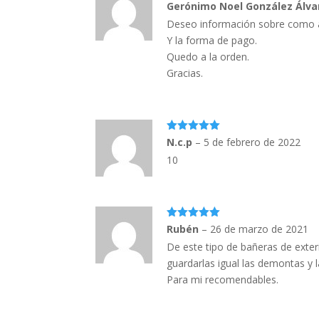
5
out of 5
Gerónimo Noel González Álv
Deseo información sobre como ad
Y la forma de pago.
Quedo a la orden.
Gracias.
5
out of 5
N.c.p
–
5 de febrero de 2022
10
5
out of 5
Rubén
–
26 de marzo de 2021
De este tipo de bañeras de exter
guardarlas igual las demontas y 
Para mi recomendables.