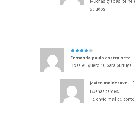
Muchas gracias, te he e
Saludos
4
out of
Fernando paulo castro neto
–
5
Boas eu quero 10 para purtugal.
javier_moldesave
–
2
Buenas tardes,
Te envío mail de contes